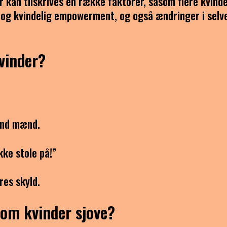
 kan tilskrives en række faktorer, såsom flere kvinde
 og kvindelig empowerment, og også ændringer i selv
vinder?
end mænd.
kke stole på!”
res skyld.
 om kvinder sjove?