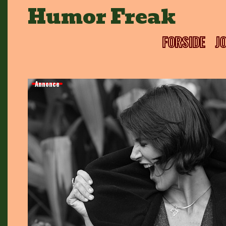
Skip
Humor Freak
to
content
FORSIDE
J
Annonce