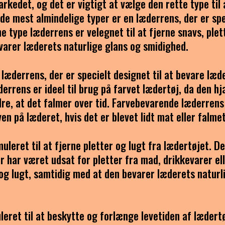
rkedet, og det er vigtigt at vælge den rette type til 
 de mest almindelige typer er en læderrens, der er spe
e type læderrens er velegnet til at fjerne snavs, plet
varer læderets naturlige glans og smidighed.
læderrens, der er specielt designet til at bevare læd
errens er ideel til brug på farvet lædertøj, da den hj
dre, at det falmer over tid. Farvebevarende læderrens
n på læderet, hvis det er blevet lidt mat eller falmet
uleret til at fjerne pletter og lugt fra lædertøjet. D
er har været udsat for pletter fra mad, drikkevarer el
r og lugt, samtidig med at den bevarer læderets naturl
leret til at beskytte og forlænge levetiden af lædertø