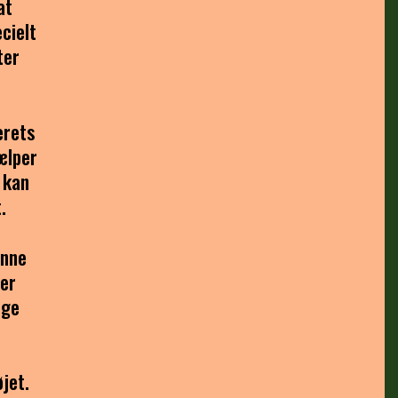
at
cielt
ter
erets
ælper
 kan
.
enne
ler
ige
jet.