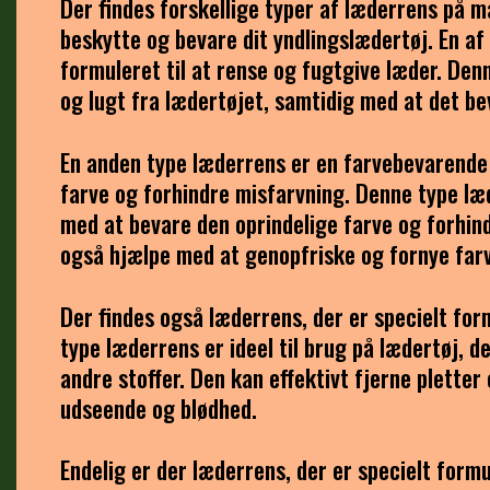
Der findes forskellige typer af læderrens på ma
beskytte og bevare dit yndlingslædertøj. En af
formuleret til at rense og fugtgive læder. Denn
og lugt fra lædertøjet, samtidig med at det be
En anden type læderrens er en farvebevarende 
farve og forhindre misfarvning. Denne type læd
med at bevare den oprindelige farve og forhin
også hjælpe med at genopfriske og fornye farve
Der findes også læderrens, der er specielt form
type læderrens er ideel til brug på lædertøj, d
andre stoffer. Den kan effektivt fjerne plette
udseende og blødhed.
Endelig er der læderrens, der er specielt formu