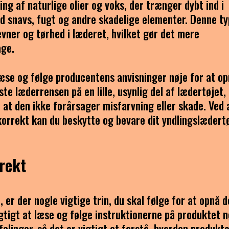
ng af naturlige olier og voks, der trænger dybt ind i
d snavs, fugt og andre skadelige elementer. Denne t
vner og tørhed i læderet, hvilket gør det mere
age.
læse og følge producentens anvisninger nøje for at o
te læderrensen på en lille, usynlig del af lædertøjet,
, at den ikke forårsager misfarvning eller skade. Ved 
orrekt kan du beskytte og bevare dit yndlingslædertø
rekt
er der nogle vigtige trin, du skal følge for at opnå d
gtigt at læse og følge instruktionerne på produktet n
alinger, så det er vigtigt at forstå, hvordan produkt