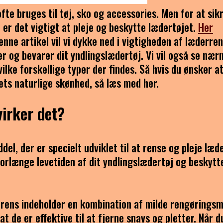
ofte bruges til tøj, sko og accessories. Men for at sik
 er det vigtigt at pleje og beskytte lædertøjet.
Her
enne artikel vil vi dykke ned i vigtigheden af læderre
er og bevarer dit yndlingslædertøj. Vi vil også se næ
ilke forskellige typer der findes. Så hvis du ønsker a
ets naturlige skønhed, så læs med her.
irker det?
l, der er specielt udviklet til at rense og pleje læde
forlænge levetiden af dit yndlingslædertøj og beskytt
rens indeholder en kombination af milde rengøringsmi
de er effektive til at fjerne snavs og pletter. Når d