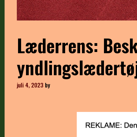
Læderrens: Besk
yndlingslædertø
juli 4, 2023
by