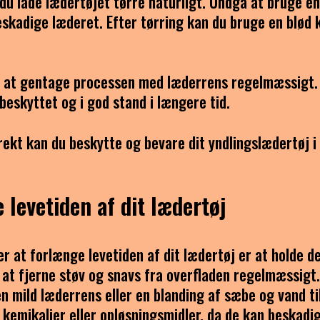
du lade lædertøjet tørre naturligt. Undgå at bruge en
skadige læderet. Efter tørring kan du bruge en blød 
et at gentage processen med læderrens regelmæssigt.
beskyttet og i god stand i længere tid.
rekt kan du beskytte og bevare dit yndlingslædertøj i
 levetiden af dit lædertøj
er at forlænge levetiden af dit lædertøj er at holde d
l at fjerne støv og snavs fra overfladen regelmæssigt.
en mild læderrens eller en blanding af sæbe og vand ti
kemikalier eller opløsningsmidler, da de kan beskadi