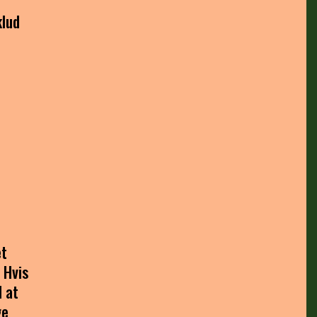
klud
et
 Hvis
l at
ge