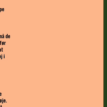
ype
pnå de
 før
at
j i
e
øje.
et