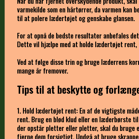
Når du har fjernet overskydende produkt, skal 
varmekilde som en hårtørrer, da varmen kan be
til at polere lædertøjet og genskabe glansen.
For at opnå de bedste resultater anbefales d
Dette vil hjælpe med at holde lædertøjet rent, 
Ved at følge disse trin og bruge læderrens kor
mange år fremover.
Tips til at beskytte og forlænge
1. Hold lædertøjet rent: En af de vigtigste måd
rent. Brug en blød klud eller en læderbørste ti
der opstår pletter eller pletter, skal du bruge 
fjerne dem forsigtigt. Undgå at bruge skrappe 