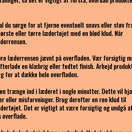
l du sørge for at fjerne eventuelt snavs eller støv fr
ørste eller tørre lædertøjet med en blød klud. Når
æderrensen.
åføre læderrensen jævnt på overfladen. Vær forsigtig 
fterlade en klæbrig eller fedtet finish. Arbejd produk
rg for at dække hele overfladen.
en trænge ind i læderet i nogle minutter. Dette vil hj
r eller misfarvninger. Brug derefter en ren klud til
dertøjet. Det er vigtigt at være forsigtig og undgå a
 overflade.