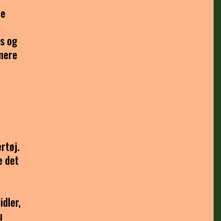
re
ns og
rmere
t
rtøj.
e det
dler,
u