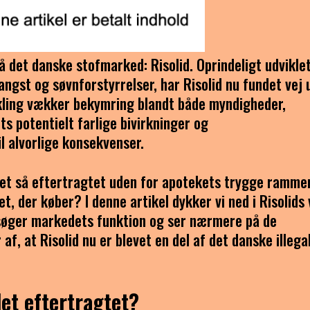
på det danske stofmarked: Risolid. Oprindeligt udvikle
angst og søvnforstyrrelser, har Risolid nu fundet vej 
ikling vækker bekymring blandt både myndigheder,
s potentielt farlige bivirkninger og
 alvorlige konsekvenser.
vet så eftertragtet uden for apotekets trygge ramme
, der køber? I denne artikel dykker vi ned i Risolids 
rsøger markedets funktion og ser nærmere på de
 at Risolid nu er blevet en del af det danske illega
det eftertragtet?