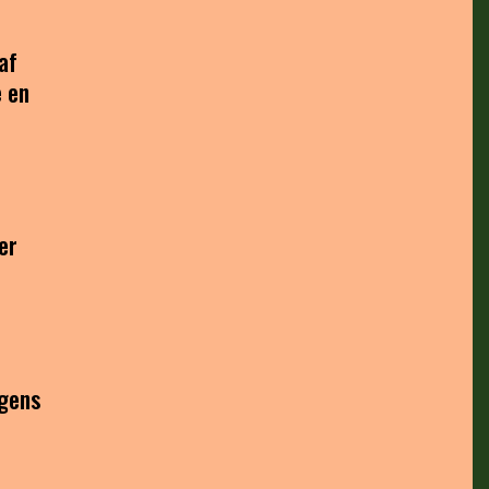
af
e en
er
agens