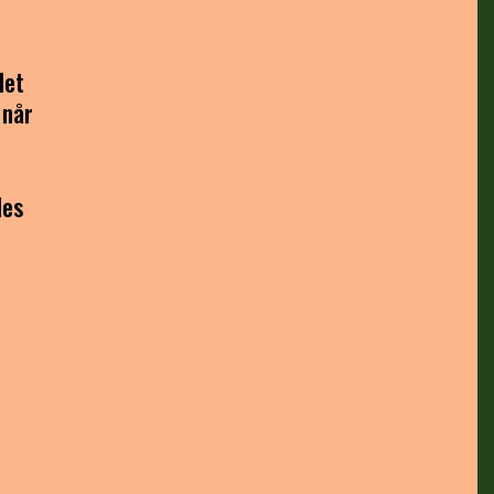
det
 når
des