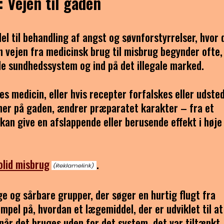
 Vejen til gaden
el til behandling af angst og søvnforstyrrelser, hvor 
 vejen fra medicinsk brug til misbrug begynder ofte,
de sundhedssystem og ind på det illegale marked.
es medicin, eller hvis recepter forfalskes eller udste
avner på gaden, ændrer præparatet karakter – fra et
 kan give en afslappende eller berusende effekt i høje
olid misbrug
.
e og sårbare grupper, der søger en hurtig flugt fra
mpel på, hvordan et lægemiddel, der er udviklet til at
når det bruges uden for det system, det var tiltænkt.