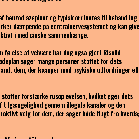
af benzodiazepiner og typisk ordineres til behandling 
 virker dæmpende på centralnervesystemet og kan giv
ffektivt i medicinske sammenhænge.
 følelse af velvære har dog også gjort Risolid
gadeplan søger mange personer stoffet for dets
blandt dem, der kæmper med psykiske udfordringer ell
 stoffer forstærke rusoplevelsen, hvilket øger dets
af tilgængelighed gennem illegale kanaler og den
ttraktivt valg for dem, der søger både flugt fra hverd