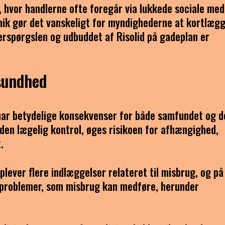
, hvor handlerne ofte foregår via lukkede sociale med
ik gør det vanskeligt for myndighederne at kortlægg
erspørgslen og udbuddet af Risolid på gadeplan er
sundhed
 har betydelige konsekvenser for både samfundet og d
den lægelig kontrol, øges risikoen for afhængighed,
.
ever flere indlæggelser relateret til misbrug, og på
geproblemer, som misbrug kan medføre, herunder