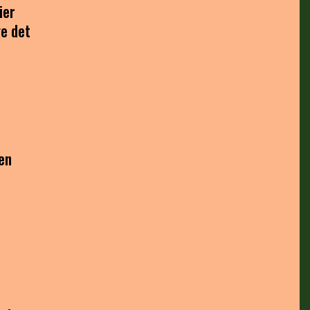
ier
e det
en