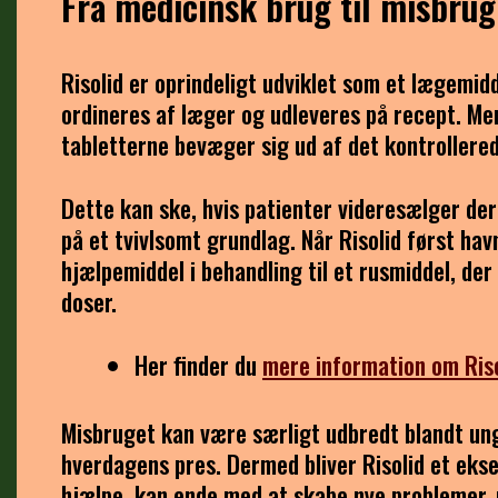
Fra medicinsk brug til misbrug:
Risolid er oprindeligt udviklet som et lægemidd
ordineres af læger og udleveres på recept. Men
tabletterne bevæger sig ud af det kontrollere
Dette kan ske, hvis patienter videresælger der
på et tvivlsomt grundlag. Når Risolid først h
hjælpemiddel i behandling til et rusmiddel, der
doser.
Her finder du
mere information om Ris
Misbruget kan være særligt udbredt blandt ung
hverdagens pres. Dermed bliver Risolid et ekse
hjælpe, kan ende med at skabe nye problemer, 