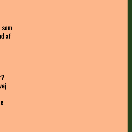
t som
ud af
r?
vej
le