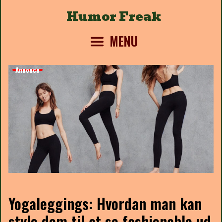
Skip
Humor Freak
to
content
MENU
Annonce
Yogaleggings: Hvordan man kan
style dem til at se fashionable ud